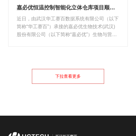
嘉必优恒温控制智能化立体仓库项目顺利验收
近日，由武汉华工赛百数据系统有限公司（以下
简称“华工赛百”）承接的嘉必优生物技术(武汉)
股份有限公司（以下简称“嘉必优”）生物与营养
健康行业华中地区首个恒温控制智能化立体仓库
项目，经双方通力合作，于2023年5月顺利进行
项目验收。嘉必优生物是食品生物科技领域第一
个登陆中国科创板的科技创新...
下拉查看更多