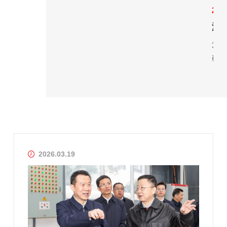
2026-03-19
202
湖北省委常委、政法委书记王林虎调研华工科技中试基地
3月17日，湖北省委常委、政法委书记王林虎调
今
研“推进绿色智能船舶产业高质量发展”工作。在华
云
工科技中试基地，听取了公司党委书记、董事
委
长、...
全..
2026.03.19