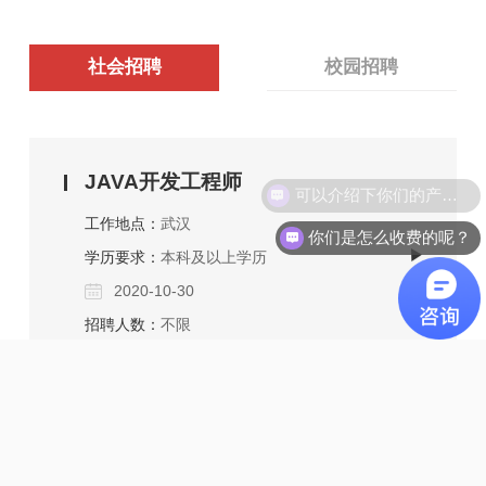
社会招聘
校园招聘
JAVA开发工程师
工作地点：
武汉
你们是怎么收费的呢？
点击收起
学历要求：
本科及以上学历
2020-10-30
招聘人数：
不限
岗位描述
1、负责项目内的详细设计及编码工作，带领软
MES实施顾问
件开发小组，完成程序设计和开发；
工作地点：
武汉
2、负责牵头项目技术的讨论，提出合理化建
点击收起
学历要求：
本科以上学历
议；