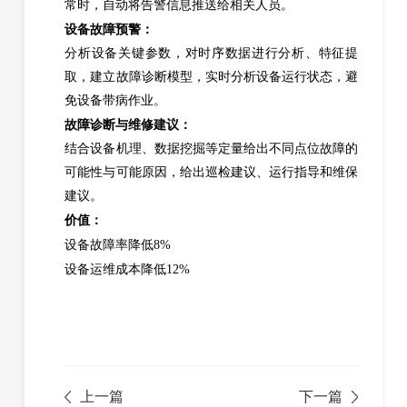
常时，自动将告警信息推送给相关人员。
设备故障预警：
分析设备关键参数，对时序数据进行分析、特征提
取，建立故障诊断模型，实时分析设备运行状态，避
免设备带病作业。
故障诊断与维修建议：
结合设备机理、数据挖掘等定量给出不同点位故障的
可能性与可能原因，给出巡检建议、运行指导和维保
建议。
价值：
设备故障率降低8%
设备运维成本降低12%
上一篇
下一篇