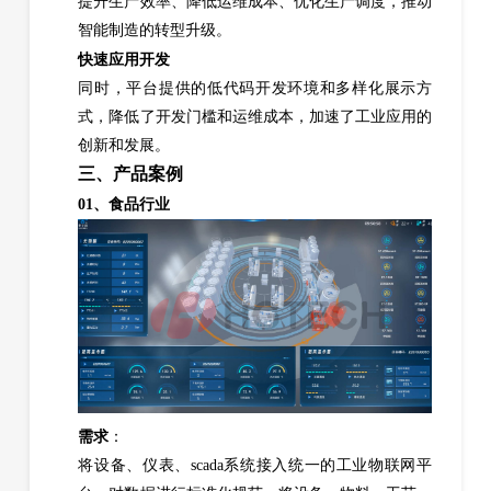
提升生产效率、降低运维成本、优化生产调度，推动
智能制造的转型升级。
快速应用开发
同时，平台提供的低代码开发环境和多样化展示方
式，降低了开发门槛和运维成本，加速了工业应用的
创新和发展。
三、产品案例
01
、
食品行业
需求
：
将设备、仪表、scada系统接入统一的工业物联网平