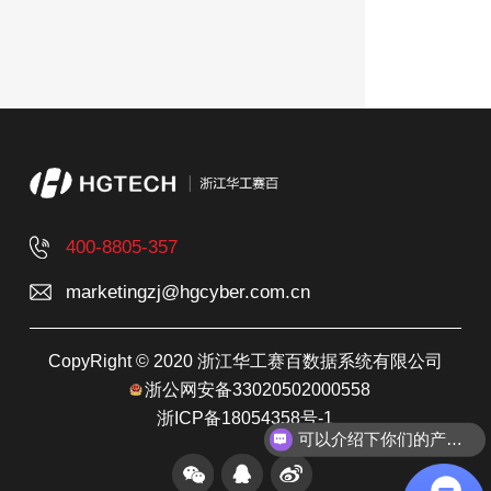
400-8805-357
marketingzj@hgcyber.com.cn
CopyRight © 2020 浙江华工赛百数据系统有限公司
浙公网安备33020502000558
浙ICP备18054358号-1
可以介绍下你们的产品么？