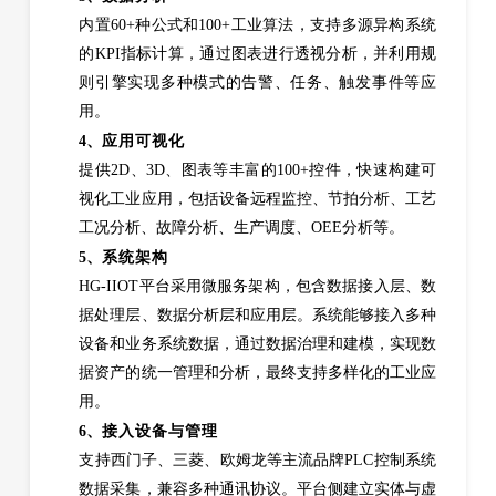
内置60+种公式和100+工业算法，支持多源异构系统
的KPI指标计算，通过图表进行透视分析，并利用规
则引擎实现多种模式的告警、任务、触发事件等应
用。
4
、
应用可视化
提供2D、3D、图表等丰富的100+控件，快速构建可
视化工业应用，包括设备远程监控、节拍分析、工艺
工况分析、故障分析、生产调度、OEE分析等。
5
、
系统架构
HG-IIOT平台采用微服务架构，包含数据接入层、数
据处理层、数据分析层和应用层。系统能够接入多种
设备和业务系统数据，通过数据治理和建模，实现数
据资产的统一管理和分析，最终支持多样化的工业应
用。
6
、
接入设备与管理
支持西门子、三菱、欧姆龙等主流品牌PLC控制系统
数据采集，兼容多种通讯协议。平台侧建立实体与虚