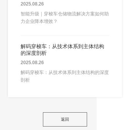
2025.08.26
智能升级｜穿梭车仓储物流解决方案如何助
力企业降本增效？
解码穿梭车：从技术体系到主体结构
的深度剖析
2025.08.26
解码穿梭车：从技术体系到主体结构的深度
剖析
返回